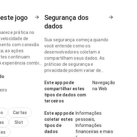
este jogo
Segurança dos
dados
parece prática no
 velocidade de
Sua segurança começa quando
mento com conexão
você entende como os
ta; as ações
desenvolvedores coletam e
ntes continuam
compartilham seus dados. As
 A experiência combina
práticas de segurança e
uso frequente.
privacidade podem variar de
do
acordo com o uso, a região e a
ce equilibrada no
idade.
Este app pode
Navegação
 fluxo de navegação
compartilhar estes
na Web
eiro
ar detalhes; a
tipos de dados com
cia evita passos
terceiros
sários. Esse cuidado
lhes faz diferença.
no
Cartas
Este app pode
Informações
coletar estes
pessoais,
as
Slot
tipos de
Informações
dados
financeiras e mais
tes