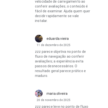
velocidade de carregamento ao
conferir avaliações; o conteúdo é
fácil de examinar. Ajuda quem quer
decidir rapidamente se vale
instalar.
eduarda.vieira
11 de dezembro de 2025
zzz parece objetiva no ponto de
fluxo de navegação ao conferir
avaliações; a experiência evita
passos desnecessários. O
resultado geral parece prático e
maduro.
maria.oliveira
20 de novembro de 2025
zzz parece leve no ponto de fluxo